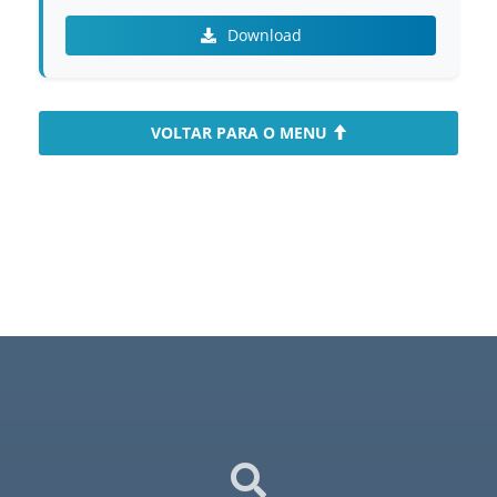
Download
Jornal a Nova Era - 1950
Jornal a Nova Era - 1951
VOLTAR PARA O MENU
Jornal a Nova Era - 1952
Jornal a Nova Era - 1953
Jornal a Nova Era - 1954
Jornal a Nova Era - 1955
Jornal a Nova Era - 1956
Jornal a Nova Era - 1957
Jornal a Nova Era - 1958