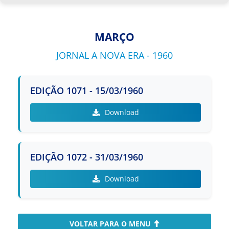
Jornal a Nova Era - 1941
MARÇO
Jornal a Nova Era - 1942
JORNAL A NOVA ERA - 1960
Jornal a Nova Era - 1943
EDIÇÃO 1071 - 15/03/1960
Jornal a Nova Era - 1944
Download
Jornal a Nova Era - 1945
Jornal a Nova Era - 1946
EDIÇÃO 1072 - 31/03/1960
Jornal a Nova Era - 1947
Download
Jornal a Nova Era - 1948
Jornal a Nova Era - 1949
VOLTAR PARA O MENU