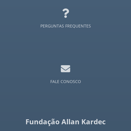
Jornal a Nova Era - 1959
Jornal a Nova Era - 1960
PERGUNTAS FREQUENTES
Jornal a Nova Era - 1961
Jornal a Nova Era - 1962
Jornal a Nova Era - 1963
FALE CONOSCO
Jornal a Nova Era - 1968
Jornal a Nova Era - 1969
Jornal a Nova Era - 1970
Fundação Allan Kardec
Jornal a Nova Era - 1971