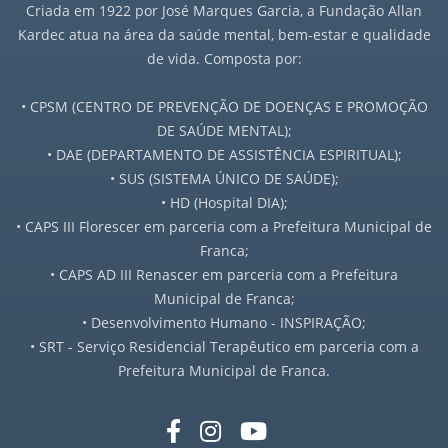
Criada em 1922 por José Marques Garcia, a Fundação Allan
Kardec atua na área da saúde mental, bem-estar e qualidade
Jornal a Nova Era - 1972
de vida. Composta por:
Jornal a Nova Era - 1973
• CPSM (CENTRO DE PREVENÇÃO DE DOENÇAS E PROMOÇÃO
DE SAÚDE MENTAL);
Jornal a Nova Era - 1974
• DAE (DEPARTAMENTO DE ASSISTÊNCIA ESPIRITUAL);
• SUS (SISTEMA ÚNICO DE SAÚDE);
Jornal a Nova Era - 1975
• HD (Hospital DIA);
• CAPS III Florescer em parceria com a Prefeitura Municipal de
Jornal a Nova Era - 1976
Franca;
• CAPS AD III Renascer em parceria com a Prefeitura
Jornal a Nova Era - 1977
Municipal de Franca;
• Desenvolvimento Humano - INSPIRAÇÃO;
Jornal a Nova Era - 1978
• SRT - Serviço Residencial Terapêutico em parceria com a
Prefeitura Municipal de Franca.
Jornal a Nova Era - 1979
Jornal a Nova Era - 1980