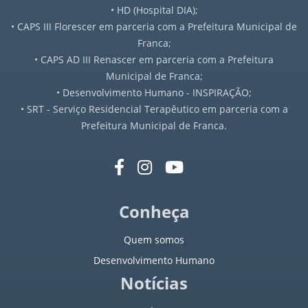
• HD (Hospital DIA);
• CAPS III Florescer em parceria com a Prefeitura Municipal de
Jornal a Nova Era - 1982
Franca;
• CAPS AD III Renascer em parceria com a Prefeitura
Jornal a Nova Era - 1983
Municipal de Franca;
• Desenvolvimento Humano - INSPIRAÇÃO;
Jornal a Nova Era - 1984
• SRT - Serviço Residencial Terapêutico em parceria com a
Prefeitura Municipal de Franca.
Jornal a Nova Era - 1985
Jornal a Nova Era - 1986
Jornal a Nova Era - 1987
Conheça
Jornal a Nova Era - 1988
Quem somos
Desenvolvimento Humano
Jornal a Nova Era - 1989
Notícias
Jornal a Nova Era - 1990