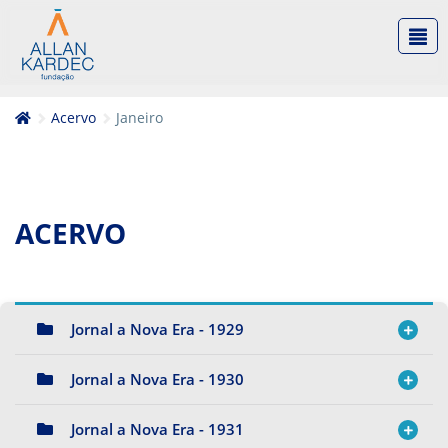
Acervo
Janeiro
ACERVO
Jornal a Nova Era - 1929
Jornal a Nova Era - 1930
Jornal a Nova Era - 1931