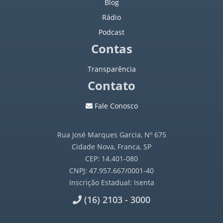
Blog
Rádio
Jornal a Nova Era - 1991
Podcast
Contas
Jornal a Nova Era - 1992
Transparência
Jornal a Nova Era - 1993
Contato
Jornal a Nova Era - 1994
Fale Conosco
Jornal a Nova Era - 1995
Rua José Marques Garcia, Nº 675
Jornal a Nova Era - 1996
Cidade Nova, Franca, SP
CEP: 14.401-080
Jornal a Nova Era - 1997
CNPJ: 47.957.667/0001-40
Inscrição Estadual: Isenta
Jornal a Nova Era - 1998
(16) 2103 - 3000
Jornal a Nova Era - 1999