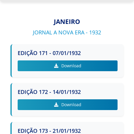
Jornal a Nova Era - 1941
JANEIRO
Jornal a Nova Era - 1942
JORNAL A NOVA ERA - 1932
Jornal a Nova Era - 1943
EDIÇÃO 171 - 07/01/1932
Jornal a Nova Era - 1944
Download
Jornal a Nova Era - 1945
Jornal a Nova Era - 1946
EDIÇÃO 172 - 14/01/1932
Jornal a Nova Era - 1947
Download
Jornal a Nova Era - 1948
Jornal a Nova Era - 1949
EDIÇÃO 173 - 21/01/1932