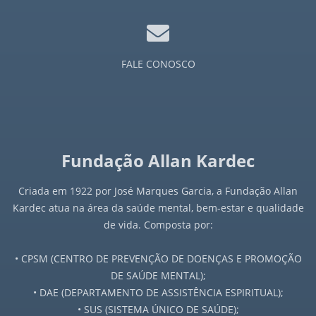
Jornal a Nova Era - 1972
Jornal a Nova Era - 1973
FALE CONOSCO
Jornal a Nova Era - 1974
Jornal a Nova Era - 1975
Fundação Allan Kardec
Jornal a Nova Era - 1976
Criada em 1922 por José Marques Garcia, a Fundação Allan
Jornal a Nova Era - 1977
Kardec atua na área da saúde mental, bem-estar e qualidade
de vida. Composta por:
Jornal a Nova Era - 1978
• CPSM (CENTRO DE PREVENÇÃO DE DOENÇAS E PROMOÇÃO
Jornal a Nova Era - 1979
DE SAÚDE MENTAL);
• DAE (DEPARTAMENTO DE ASSISTÊNCIA ESPIRITUAL);
Jornal a Nova Era - 1980
• SUS (SISTEMA ÚNICO DE SAÚDE);