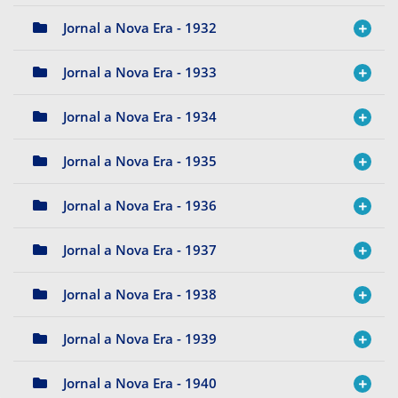
Jornal a Nova Era - 1932
Jornal a Nova Era - 1933
Jornal a Nova Era - 1934
Jornal a Nova Era - 1935
Jornal a Nova Era - 1936
Jornal a Nova Era - 1937
Jornal a Nova Era - 1938
Jornal a Nova Era - 1939
Jornal a Nova Era - 1940