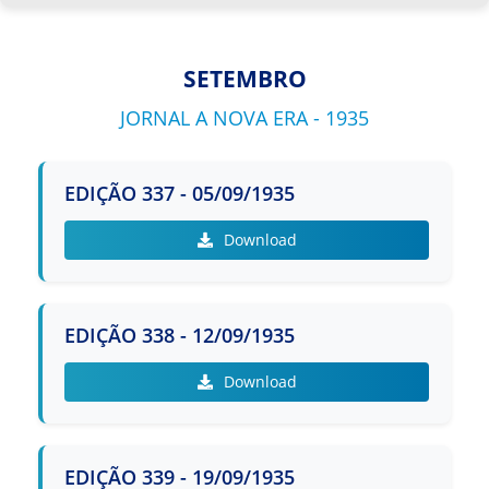
Jornal a Nova Era - 1941
SETEMBRO
Jornal a Nova Era - 1942
JORNAL A NOVA ERA - 1935
Jornal a Nova Era - 1943
EDIÇÃO 337 - 05/09/1935
Jornal a Nova Era - 1944
Download
Jornal a Nova Era - 1945
Jornal a Nova Era - 1946
EDIÇÃO 338 - 12/09/1935
Jornal a Nova Era - 1947
Download
Jornal a Nova Era - 1948
Jornal a Nova Era - 1949
EDIÇÃO 339 - 19/09/1935