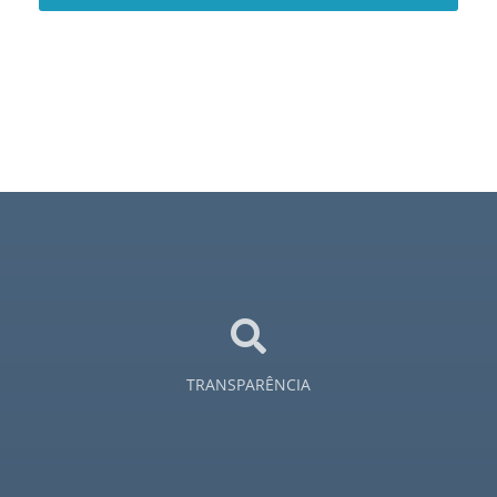
Jornal a Nova Era - 1950
Jornal a Nova Era - 1951
Jornal a Nova Era - 1952
Jornal a Nova Era - 1953
Jornal a Nova Era - 1954
Jornal a Nova Era - 1955
Jornal a Nova Era - 1956
TRANSPARÊNCIA
Jornal a Nova Era - 1957
Jornal a Nova Era - 1958