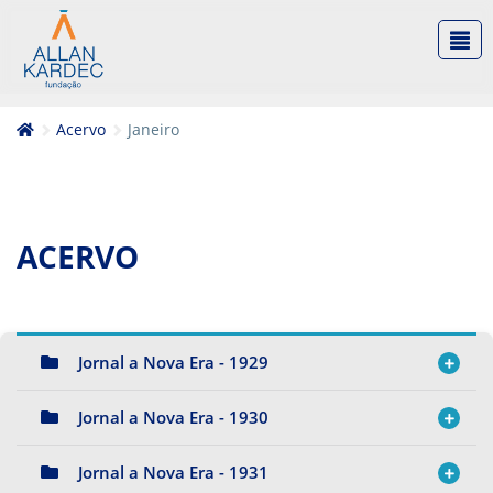
Acervo
Janeiro
ACERVO
Jornal a Nova Era - 1929
Jornal a Nova Era - 1930
Jornal a Nova Era - 1931