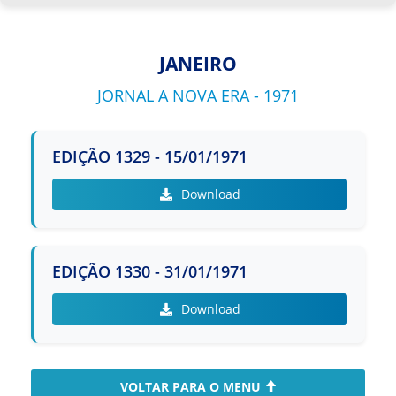
Jornal a Nova Era - 1941
JANEIRO
Jornal a Nova Era - 1942
JORNAL A NOVA ERA - 1971
Jornal a Nova Era - 1943
EDIÇÃO 1329 - 15/01/1971
Jornal a Nova Era - 1944
Download
Jornal a Nova Era - 1945
Jornal a Nova Era - 1946
EDIÇÃO 1330 - 31/01/1971
Jornal a Nova Era - 1947
Download
Jornal a Nova Era - 1948
Jornal a Nova Era - 1949
VOLTAR PARA O MENU