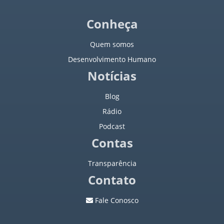
Jornal a Nova Era - 1982
Conheça
Quem somos
Jornal a Nova Era - 1983
Desenvolvimento Humano
Jornal a Nova Era - 1984
Notícias
Jornal a Nova Era - 1985
Blog
Rádio
Jornal a Nova Era - 1986
Podcast
Contas
Jornal a Nova Era - 1987
Transparência
Jornal a Nova Era - 1988
Contato
Jornal a Nova Era - 1989
Fale Conosco
Jornal a Nova Era - 1990