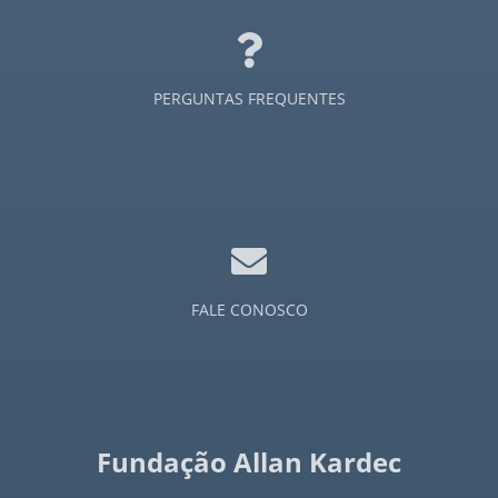
Jornal a Nova Era - 1959
Jornal a Nova Era - 1960
PERGUNTAS FREQUENTES
Jornal a Nova Era - 1961
Jornal a Nova Era - 1962
Jornal a Nova Era - 1963
FALE CONOSCO
Jornal a Nova Era - 1968
Jornal a Nova Era - 1969
Jornal a Nova Era - 1970
Fundação Allan Kardec
Jornal a Nova Era - 1971