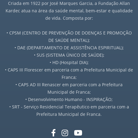
Criada em 1922 por José Marques Garcia, a Fundação Allan
Kardec atua na área da saúde mental, bem-estar e qualidade
Jornal a Nova Era - 1972
de vida. Composta por:
Jornal a Nova Era - 1973
• CPSM (CENTRO DE PREVENÇÃO DE DOENÇAS E PROMOÇÃO
DE SAÚDE MENTAL);
Jornal a Nova Era - 1974
• DAE (DEPARTAMENTO DE ASSISTÊNCIA ESPIRITUAL);
• SUS (SISTEMA ÚNICO DE SAÚDE);
Jornal a Nova Era - 1975
• HD (Hospital DIA);
• CAPS III Florescer em parceria com a Prefeitura Municipal de
Jornal a Nova Era - 1976
Franca;
• CAPS AD III Renascer em parceria com a Prefeitura
Jornal a Nova Era - 1977
Municipal de Franca;
• Desenvolvimento Humano - INSPIRAÇÃO;
Jornal a Nova Era - 1978
• SRT - Serviço Residencial Terapêutico em parceria com a
Prefeitura Municipal de Franca.
Jornal a Nova Era - 1979
Jornal a Nova Era - 1980