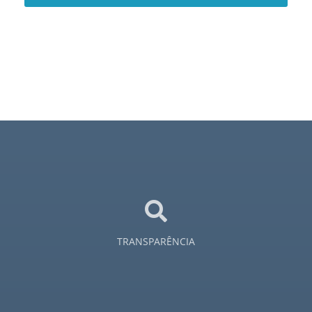
Jornal a Nova Era - 1950
Jornal a Nova Era - 1951
Jornal a Nova Era - 1952
Jornal a Nova Era - 1953
Jornal a Nova Era - 1954
Jornal a Nova Era - 1955
Jornal a Nova Era - 1956
TRANSPARÊNCIA
Jornal a Nova Era - 1957
Jornal a Nova Era - 1958