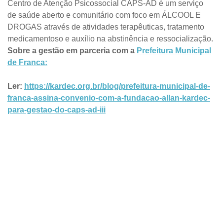
Centro de Atenção Psicossocial CAPS-AD é um serviço
de saúde aberto e comunitário com foco em ÁLCOOL E
DROGAS através de atividades terapêuticas, tratamento
medicamentoso e auxílio na abstinência e ressocialização.
Sobre a gestão em parceria com a
Prefeitura Municipal
de Franca:
Ler:
https://kardec.org.br/blog/prefeitura-municipal-de-
franca-assina-convenio-com-a-fundacao-allan-kardec-
para-gestao-do-caps-ad-iii